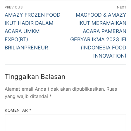
Navigasi
PREVIOUS
NEXT
pos
Previous
Next
AMAZY FROZEN FOOD
MAGFOOD & AMAZY
post:
post:
IKUT HADIR DALAM
IKUT MERAMAIKAN
ACARA UMKM
ACARA PAMERAN
EXPO(RT)
GEBYAR IKMA 2023 IFI
BRILIANPRENEUR
(INDONESIA FOOD
INNOVATION)
Tinggalkan Balasan
Alamat email Anda tidak akan dipublikasikan.
Ruas
yang wajib ditandai
*
KOMENTAR
*