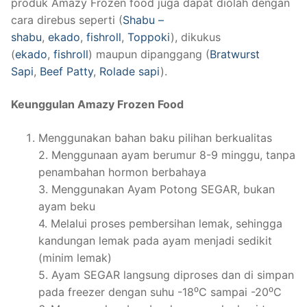
produk Amazy Frozen food juga dapat diolah dengan
cara direbus seperti (
Shabu –
shabu
,
ekado
,
fishroll
,
Toppoki
), dikukus
(
ekado
,
fishroll
) maupun dipanggang (
Bratwurst
Sapi
,
Beef Patty
,
Rolade sapi
).
Keunggulan Amazy Frozen Food
Menggunakan bahan baku pilihan berkualitas
2. Menggunaan ayam berumur 8-9 minggu, tanpa
penambahan hormon berbahaya
3. Menggunakan Ayam Potong SEGAR, bukan
ayam beku
4. Melalui proses pembersihan lemak, sehingga
kandungan lemak pada ayam menjadi sedikit
(minim lemak)
5. Ayam SEGAR langsung diproses dan di simpan
pada freezer dengan suhu -18⁰C sampai -20⁰C