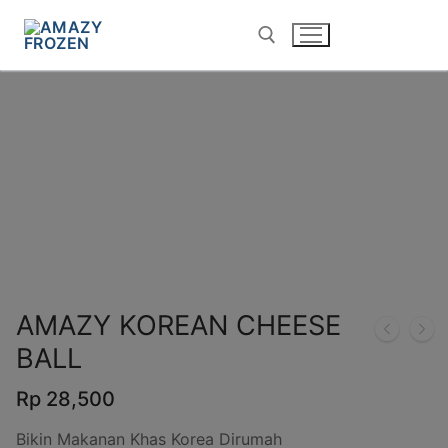
HOME
PRODUK
AMAZY KOREAN CHEESE BALL
AMAZY KOREAN CHEESE
BALL
Rp
28,500
Bikin Makanan Khas Korea Dirumah