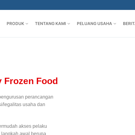
PRODUK
TENTANG KAMI
PELUANG USAHA
BERIT
y Frozen Food
 pengurusan perancangan
/legalitas usaha dan
ermudah akses pelaku
 langkah awal berupa