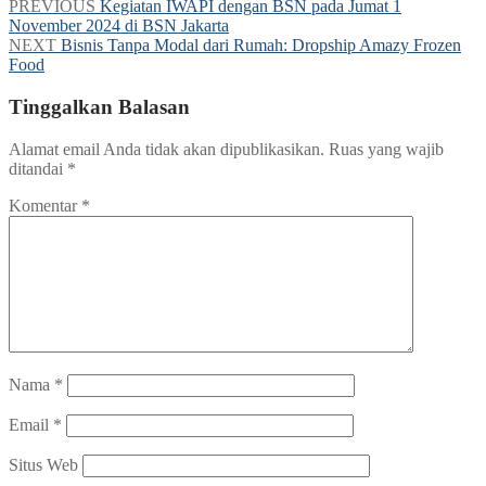
PREVIOUS
Kegiatan IWAPI dengan BSN pada Jumat 1
November 2024 di BSN Jakarta
NEXT
Bisnis Tanpa Modal dari Rumah: Dropship Amazy Frozen
Food
Tinggalkan Balasan
Alamat email Anda tidak akan dipublikasikan.
Ruas yang wajib
ditandai
*
Komentar
*
Nama
*
Email
*
Situs Web