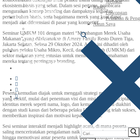
Agen & Reseller
Webinar
ekosistem bisnis yang sehat. Dalam sesi pertama, pembicara
Maklon
Karier
menguraikan konsep branding dan dampaknya terhadap
Lisensi Produksi
Lowongan
pertumbuhan bisnis, serta bagaimana merek yang kuat dapat
Berita & Artikel
Pelatihan & Pen
menjadi alat diferensiasi di pasar yang kompetitif.
Berita
Akun Saya
Artikel
Seminar UMKM 101 dengan materi “Membangun Merek Usaha
Resep
Makanan” yang dilaksanakan di Amazy Family Resto Duren Tiga,
UMKM Naik Kelas Bersama SNI
Jakarta Selatan, Selasa 29 Oktober 2024. Acara ini dihadiri oleh
Webinar
puluhan pelaku Usaha Mikro, Kecil, dan Menengah (UMKM) dari
Karier
sektor makanan yang antusias untuk meningkatkan pemahaman
Lowongan
mereka tentang pentingnya branding.
Pelatihan & Pengembangan
Akun Saya
Peserta kemudian diajak untuk menggali strategi membangun merek
yang efektif, mulai dari penentuan visi dan misi hingga penciptaan
identitas merek seperti nama, logo, dan kemasan. Sesi ini diakhiri
dengan studi kasus dari beberapa pelaku UMKM yang telah sukses,
memberikan inspirasi dan motivasi kepada peserta.
Sesi seminar interaktif menjadi highlight acara, di mana peserta
saling menceriratakan pengalaman naik turun membangun usaha
hingga memotivasi antar peserta untuk bisa membangun maupun