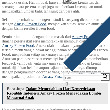
Menu
membuka usaha. Hal ini tidak hanya mendorong kreativitas dan
semangat para peserta, tetapi juga memberikan kesempatan untuk
mendapatkan umpan balik langsung dari para ahli.
Selain itu pembahasan mengenai studi kasus yang dicontohkan
dengan
Amazy Frozen Food
, menjadikan situasi semakin antusias
dengan bisnis reseller frozen food.
Seminar ini ditutup dengan demo masak dari
Amazy Frozen Food
dimana peserta ikut serta mempraktikan membuat olahan menu
Amazy Frozen Food
. Aneka olahan makanan yang sangat menarik
terlebih menu yang dipakai menggunakan bahan dari Amazy Frozen
Food, menjadikan setiap makananya sangat menggugah selera.
Antusian para peserta saat mencicipi hasil demo, semua memberikan
feedback yang baik yaitu makanan yang sangat enak dan kreatif
untuk dijadikan bekal maupun sajian makan keluarga. ditutup
dengan pengumuman doorprize yang paling ditunggu-tunggu yaitu
mendapatkan produk dari
Amazy Frozen Food
.
Baca Juga
Dalam Memeriahkan Hari Kemerdekaan
Republik Indonesia Amazy Frozen Mengadakan Lomba
Mewarnai Anak
Harapan kami setelah acara ini berlangsung, peserta dapat