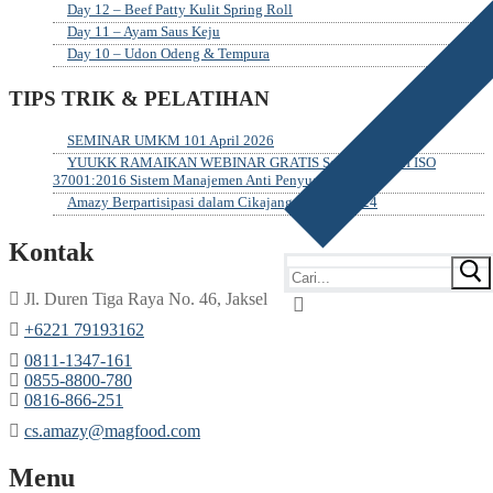
Day 12 – Beef Patty Kulit Spring Roll
Day 11 – Ayam Saus Keju
Day 10 – Udon Odeng & Tempura
TIPS TRIK & PELATIHAN
SEMINAR UMKM 101 April 2026
YUUKK RAMAIKAN WEBINAR GRATIS Sosialisasi SNI ISO
37001:2016 Sistem Manajemen Anti Penyuapan
Amazy Berpartisipasi dalam Cikajang Festival 2024
Kontak
Jl. Duren Tiga Raya No. 46, Jaksel
‎+6221 79193162
‪0811-1347-161
‪0855-8800-780
‪0816-866-251
cs.amazy@magfood.com
Menu