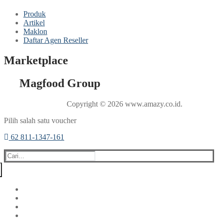
Produk
Artikel
Maklon
Daftar Agen Reseller
Marketplace
Magfood Group
Copyright © 2026 www.amazy.co.id.
Pilih salah satu voucher
62 811-1347-161
Beranda
Produk
Tentang Kami
Produk Frozen
Peluang Usaha
Promo
Profil