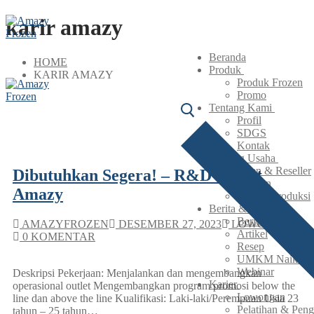
karir amazy
Beranda
HOME
Produk
KARIR AMAZY
Produk Frozen
Promo
Tentang Kami
Profil
SDGS
Kontak
Peluang Usaha
Agen & Reseller
Dibutuhkan Segera! – R&D Outlet
Maklon
Amazy
Lisensi Produksi
Berita & Artikel
Berita
AMAZYFROZEN
DESEMBER 27, 2023
LOWONGAN
Artikel
0 KOMENTAR
Resep
UMKM Naik Kel
Webinar
Deskripsi Pekerjaan: Menjalankan dan mengembangkan
Karier
operasional outlet Mengembangkan program promosi below the
Lowongan
line dan above the line Kualifikasi: Laki-laki/Perempuan Usia 23
Pelatihan & Pen
tahun – 25 tahun…