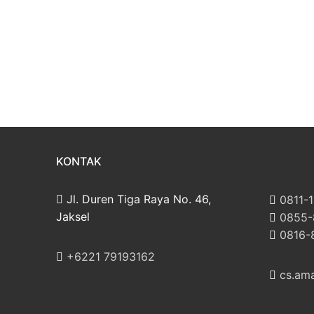
KONTAK
Jl. Duren Tiga Raya No. 46,
‪0811-
Jaksel
‪0855
‪0816
‎+6221 79193162
cs.am