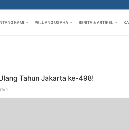
NTANG KAMI
PELUANG USAHA
BERITA & ARTIKEL
KA
lang Tahun Jakarta ke-498!
NTAR