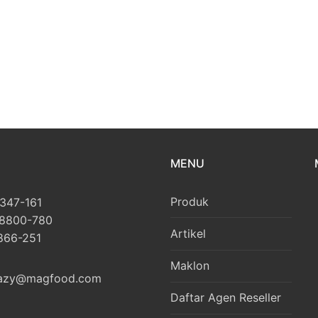
MENU
Produk
1347-161
-8800-780
Artikel
-866-251
Maklon
azy@magfood.com
Daftar Agen Reseller