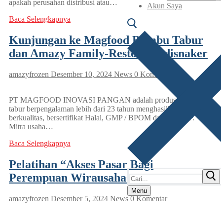
apakah perusahan distribusi atau…
Akun Saya
Baca Selengkapnya
Kunjungan ke Magfood Bumbu Tabur
dan Amazy Family-Resto dari disnaker
amazyfrozen
Desember 10, 2024
News
0 Komentar
PT MAGFOOD INOVASI PANGAN adalah produsen bumbu
tabur berpengalaman lebih dari 23 tahun menghasilkan produk
berkualitas, bersertifikat Halal, GMP / BPOM dan HACCP.
Mitra usaha…
Baca Selengkapnya
Pelatihan “Akses Pasar Bagi
Cari:
Perempuan Wirausaha”
Menu
amazyfrozen
Desember 5, 2024
News
0 Komentar