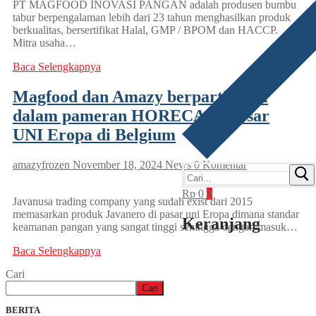
PT MAGFOOD INOVASI PANGAN adalah produsen bumbu
tabur berpengalaman lebih dari 23 tahun menghasilkan produk
berkualitas, bersertifikat Halal, GMP / BPOM dan HACCP.
Mitra usaha…
Baca Selengkapnya
Magfood dan Amazy berpartisipasi
dalam pameran HORECA terbesar
UNI Eropa di Belgium
amazyfrozen
November 18, 2024
News
0 Komentar
Cari:
Rp
0
0
Javanusa trading company yang sudah exist dari 2015
memasarkan produk Javanero di pasar uni Eropa dimana standar
Keranjang
keamanan pangan yang sangat tinggi sehingga dengan masuk…
Baca Selengkapnya
Cari
Cari
BERITA