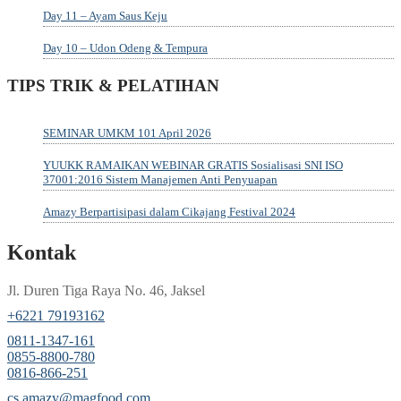
Day 11 – Ayam Saus Keju
Day 10 – Udon Odeng & Tempura
TIPS TRIK & PELATIHAN
SEMINAR UMKM 101 April 2026
YUUKK RAMAIKAN WEBINAR GRATIS Sosialisasi SNI ISO
37001:2016 Sistem Manajemen Anti Penyuapan
Amazy Berpartisipasi dalam Cikajang Festival 2024
Kontak
Jl. Duren Tiga Raya No. 46, Jaksel
‎+6221 79193162
‪0811-1347-161
‪0855-8800-780
‪0816-866-251
cs.amazy@magfood.com