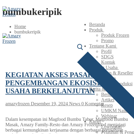
Lompat
Menu
Tutup
bumbukeripik
ke
konten
Beranda
Home
Produk
bumbukeripik
Produk Frozen
Promo
Tentang Kami
Profil
SDGS
Kontak
Peluang Usaha
Agen & Reseller
KEGIATAN AKSES PASAR &
Maklon
PENGEMBANGAN EKOSISTEM
Lisensi Produksi
Berita & Artikel
USAHA BERKELANJUTAN
Berita
Artikel
amazyfrozen
Desember 19, 2024
News
0 Komentar
Resep
UMKM Naik Kel
Webinar
Dalam kesempatan ini Magfood Bumbu Tabur, Magfood Bumbu
Karier
Masak, Amazy Family-Resto dan Amazy Frozenfood menjajagi
Lowongan
berbagai kemungkinan kerjasama dengan berbagai perusahaan
Pelatihan & Pen