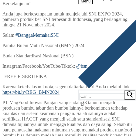
Menu
Berkelanjutan”
Anda juga berkesempatan untuk menjelajahi SNI EXPO 2024,
pameran produk ber-SNI terbesar di Indonesia, yang berlangsung
hingga 21 November 2024.
Salam
#BanggaMemakaiSNI
Panitia Bulan Mutu Nasional (BMN) 2024
Badan Standardisasi Nasional (BSN)
Instagram/Facebook/YouTube/Tiktok:
@bsn_sni
FREE E-SERTIFIKAT
Karena keterbatasan kuota, segera daftarkan diri Anda melalui link
https://bit.ly/REG_BMN2024
PT MagFood Inovas Pangan yang sudah 23 tahun menjadi
produsen bumbu tabur dan bumbu lainnya berkomitmen terhadap
kualitas dan sistem keamanan pangan. Salah satunya adalah
sertifikasi HACCP yang menjadi salah satu standardisasi SNI
dimana tujuannya untuk menjaga kualitas dan daya saing. Sebab itu
para pengusaha makanan minuman yang memakai produk magfood
bumbu bisa dengan mudah juga memiliki kualitas produk yang bisa