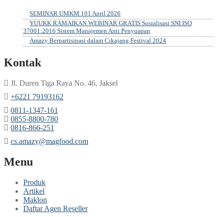
SEMINAR UMKM 101 April 2026
YUUKK RAMAIKAN WEBINAR GRATIS Sosialisasi SNI ISO
37001:2016 Sistem Manajemen Anti Penyuapan
Amazy Berpartisipasi dalam Cikajang Festival 2024
Kontak
Jl. Duren Tiga Raya No. 46, Jaksel
‎+6221 79193162
‪0811-1347-161
‪0855-8800-780
‪0816-866-251
cs.amazy@magfood.com
Menu
Produk
Artikel
Maklon
Daftar Agen Reseller