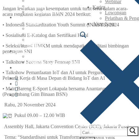
Agen & Reseller
Webinar
Maklon
Karier
Jangan lewatkan juga kesempatan untuk turut serta dalam acara-
Lisensi Produksi
Lowongan
acara rangkaian kegiatan BMN 2024 berikut:
Berita & Artikel
Pelatihan & Pen
Berita
Akun Saya
•⁠ ⁠Indonesia Standardization Youth Summit (INASYS) 2024
Artikel
Resep
•⁠ ⁠Sosialisasi E-Katalog dan Sertifikasi Halal
UMKM Naik Kelas Bersama SNI
Webinar
•⁠ ⁠Seleksi/kurasi UMKM untuk mendapatkan fasilitasi bimbingan
Karier
penerapan SNI
Lowongan
•⁠ ⁠Talkshow Success Story Penerap SNI
Pelatihan & Pengembangan
Akun Saya
•⁠ ⁠Talkshow Pemanfaatan IoT dan AI untuk Perguruan Tinggi serta
Peluang Kerja di Masa Depan di Bidang IoT dan AI
•⁠ ⁠Main Bareng E-Sport Lokapala bersama Anantarupa
(Pengembang Gim Binaan BSN)
Rabu, 20 November 2024
Pukul 09.00 – 12.00 WIB
Assembly Hall, Jakarta Convention Center (JCC), Jakarta Pusat
Tema: “Standardisasi untuk Transformasi Ekonomi yang