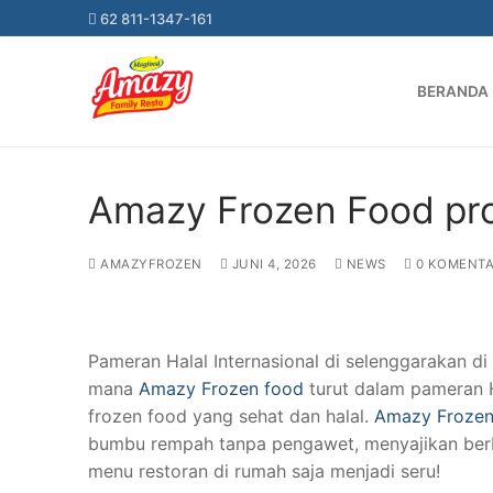
62 811-1347-161
HOME
AMAZY FROZEN FOOD PRODUK HALAL UNTUK K
BERANDA
Amazy Frozen Food pro
AMAZYFROZEN
JUNI 4, 2026
NEWS
0 KOMENT
Pameran Halal Internasional di selenggarakan d
mana
Amazy Frozen food
turut dalam pameran H
frozen food yang sehat dan halal.
Amazy Frozen
bumbu rempah tanpa pengawet, menyajikan ber
menu restoran di rumah saja menjadi seru!