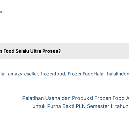
an
 Food Selalu Ultra Proses?
lal
,
amazyreseller
,
frozenfood
,
FrozenFoodHalal
,
halalindo
Pelatihan Usaha dan Produksi Frozen Food
untuk Purna Bakti PLN Semester II tahu