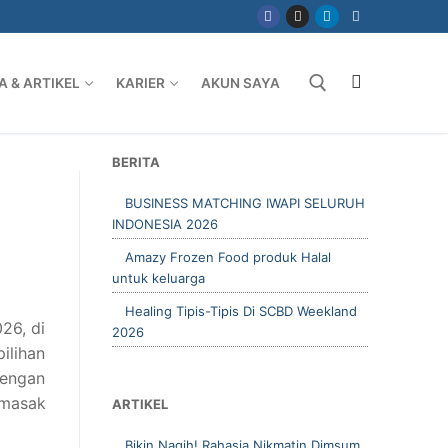
A & ARTIKEL
KARIER
AKUN SAYA
Cari
CARI
BERITA
BUSINESS MATCHING IWAPI SELURUH
INDONESIA 2026
Amazy Frozen Food produk Halal
untuk keluarga
Healing Tipis-Tipis Di SCBD Weekland
26, di
2026
ilihan
dengan
emasak
ARTIKEL
Bikin Nagih! Rahasia Nikmatin Dimsum