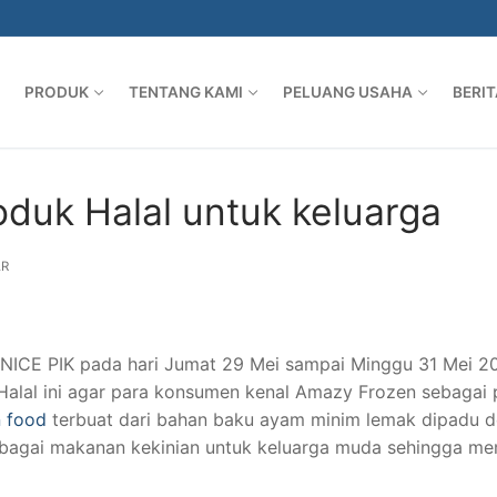
ELUARGA
PRODUK
TENTANG KAMI
PELUANG USAHA
BERIT
duk Halal untuk keluarga
AR
i NICE PIK pada hari Jumat 29 Mei sampai Minggu 31 Mei 20
alal ini agar para konsumen kenal Amazy Frozen sebagai p
 food
terbuat dari bahan baku ayam minim lemak dipadu 
bagai makanan kekinian untuk keluarga muda sehingga m