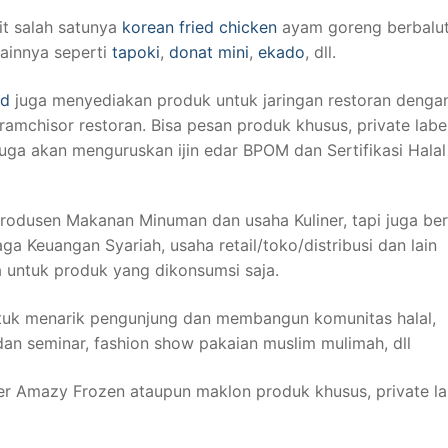
it salah satunya
korean fried chicken
ayam goreng berbalut
lainnya seperti
tapoki
,
donat mini
,
ekado
, dll.
od
juga menyediakan produk untuk jaringan restoran denga
ramchisor restoran. Bisa pesan produk khusus, private labe
a akan menguruskan ijin edar BPOM dan Sertifikasi Halal
 produsen Makanan Minuman dan usaha Kuliner, tapi juga be
a Keuangan Syariah, usaha retail/toko/distribusi dan lain
a untuk produk yang dikonsumsi saja.
ntuk menarik pengunjung dan membangun komunitas halal,
dan seminar, fashion show pakaian muslim mulimah, dll
per Amazy Frozen ataupun maklon produk khusus, private la