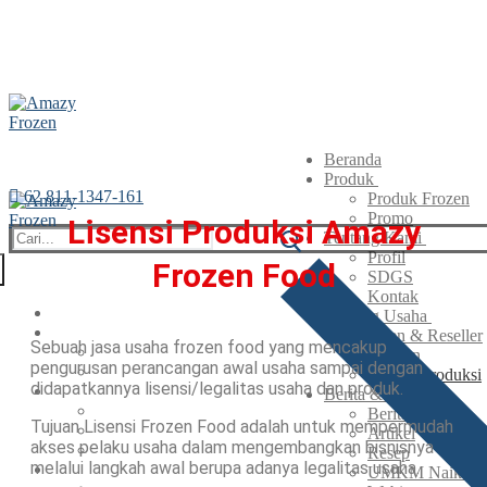
Beranda
Produk
62 811-1347-161
Produk Frozen
Promo
Lisensi Produksi Amazy
Tentang Kami
Profil
Frozen Food
SDGS
Kontak
Beranda
Peluang Usaha
Produk
Agen & Reseller
Sebuah jasa usaha frozen food yang mencakup
Produk Frozen
Maklon
pengurusan perancangan awal usaha sampai dengan
Promo
Lisensi Produksi
didapatkannya lisensi/legalitas usaha dan produk.
Tentang Kami
Berita & Artikel
Profil
Berita
Tujuan Lisensi Frozen Food adalah untuk mempermudah
SDGS
Artikel
akses pelaku usaha dalam mengembangkan bisnisnya
Kontak
Resep
melalui langkah awal berupa adanya legalitas usaha.
Peluang Usaha
UMKM Naik Kel