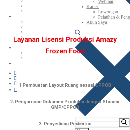
Agen & Reseller
Webinar
Maklon
Karier
Lisensi Produksi
Lowongan
Berita & Artikel
Pelatihan & Pen
Berita
Akun Saya
Artikel
Resep
UMKM Naik Kelas Bersama SNI
Layanan Lisensi Produksi Amazy
Webinar
Karier
Frozen Food
Lowongan
Pelatihan & Pengembangan
Akun Saya
1.Pembuatan Layout Ruang sesuai CPPOB
2. Pengurusan Dokumen Produksi dengan Standar
GMP/CPPOB
3. Penyediaan Peralatan