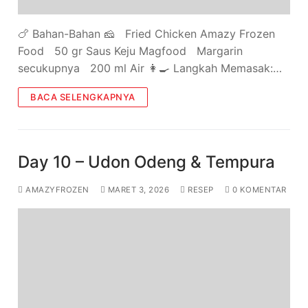
🍗 Bahan-Bahan 🧀 ⁠ ⁠Fried Chicken Amazy Frozen
Food ⁠ ⁠50 gr Saus Keju Magfood ⁠ ⁠Margarin
secukupnya ⁠ ⁠200 ml Air 👩‍🍳 Langkah Memasak:…
BACA SELENGKAPNYA
Day 10 – Udon Odeng & Tempura
AMAZYFROZEN
MARET 3, 2026
RESEP
0 KOMENTAR