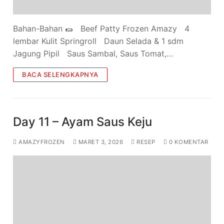
Bahan-Bahan 🌯 ⁠ ⁠Beef Patty Frozen Amazy ⁠ ⁠4
lembar Kulit Springroll ⁠ ⁠Daun Selada & 1 sdm
Jagung Pipil ⁠ ⁠Saus Sambal, Saus Tomat,…
BACA SELENGKAPNYA
Day 11 – Ayam Saus Keju
AMAZYFROZEN
MARET 3, 2026
RESEP
0 KOMENTAR