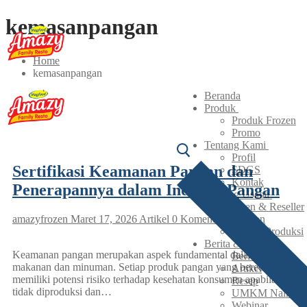
Lompat
Menu
Tutup
kemasanpangan
ke
konten
Home
kemasanpangan
Beranda
Produk
Produk Frozen
Promo
Tentang Kami
Profil
Sertifikasi Keamanan Pangan dan
SDGS
Kontak
Penerapannya dalam Industri Pangan
Peluang Usaha
Agen & Reseller
amazyfrozen
Maret 17, 2026
Artikel
0 Komentar
Maklon
Lisensi Produksi
Berita & Artikel
Keamanan pangan merupakan aspek fundamental dalam industri
Berita
makanan dan minuman. Setiap produk pangan yang beredar
Artikel
memiliki potensi risiko terhadap kesehatan konsumen apabila
Resep
tidak diproduksi dan…
UMKM Naik Kel
Webinar