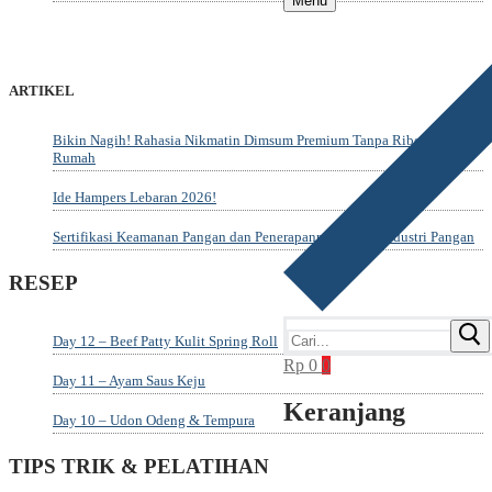
Menu
ARTIKEL
Bikin Nagih! Rahasia Nikmatin Dimsum Premium Tanpa Ribet di
Rumah
Ide Hampers Lebaran 2026!
Sertifikasi Keamanan Pangan dan Penerapannya dalam Industri Pangan
RESEP
Cari:
Day 12 – Beef Patty Kulit Spring Roll
Rp
0
0
Day 11 – Ayam Saus Keju
Keranjang
Day 10 – Udon Odeng & Tempura
TIPS TRIK & PELATIHAN