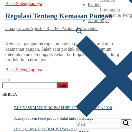
Baca Selengkapnya
Karier
Lowongan
Regulasi Tentang Kemasan Pangan
Pelatihan & Pen
Akun Saya
amazyfrozen
Agustus 8, 2025
Artikel
0 Komentar
Kemasan pangan merupakan bagian penting dalam sistem
keamanan pangan. Salah satu produk olahan yang umum
ditemukan adalah nugget. Selain berfungsi sebagai pelindung
produk, kemasan juga…
Baca Selengkapnya
Cari
Cari
BERITA
BUSINESS MATCHING IWAPI SELURUH INDONESIA 2026
Amazy Frozen Food produk Halal untuk keluarga
Cari:
Healing Tipis-Tipis Di SCBD Weekland 2026