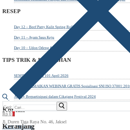
RESEP
Day 12 – Beef Patty Kulit Spring Roll
Day 11 – Ayam Saus Keju
Day 10 – Udon Odeng & Tempura
TIPS TRIK & PELATIHAN
SEMINAR UMKM 101 April 2026
YUUKK RAMAIKAN WEBINAR GRATIS Sosialisasi SNI ISO 37001:2016 
Amazy Berpartisipasi dalam Cikajang Festival 2024
Cari:
Kontak
Rp
0
0
Jl. Duren Tiga Raya No. 46, Jaksel
Keranjang
‎+6221 79193162