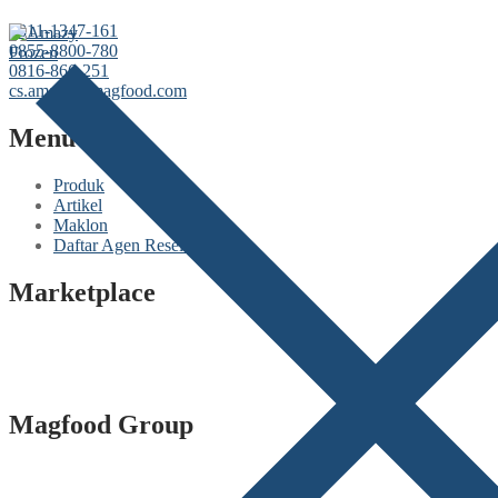
‪0811-1347-161
‪0855-8800-780
‪0816-866-251
cs.amazy@magfood.com
Menu
Produk
Artikel
Maklon
Daftar Agen Reseller
Marketplace
Magfood Group