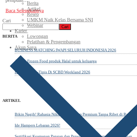
penipuan…
Berita
Artikel
Baca Selengkapnya
Resep
UMKM Naik Kelas Bersama SNI
Cari
Webinar
Cari
Karier
Lowongan
BERITA
Pelatihan & Pengembangan
Akun Saya
BUSINESS MATCHING IWAPI SELURUH INDONESIA 2026
Amazy Frozen Food produk Halal untuk keluarga
Healing Tipis-Tipis Di SCBD Weekland 2026
ARTIKEL
Bikin Nagih! Rahasia Nikmatin Dimsum Premium Tanpa Ribet di Rumah
Ide Hampers Lebaran 2026!
Sertifikasi Keamanan Pangan dan Penerapannya dalam Industri Pangan