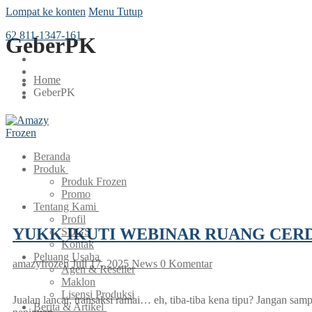
Lompat ke konten
Menu
Tutup
62 811-1347-161
GeberPK
Home
GeberPK
Beranda
Produk
Produk Frozen
Promo
Tentang Kami
Profil
YUKK IKUTI WEBINAR RUANG CERD
SDGS
Kontak
Peluang Usaha
amazyfrozen
Juli 17, 2025
News
0 Komentar
Agen & Reseller
Maklon
Lisensi Produksi
Jualan lancar, transaksi ramai… eh, tiba-tiba kena tipu? Jangan 
Berita & Artikel