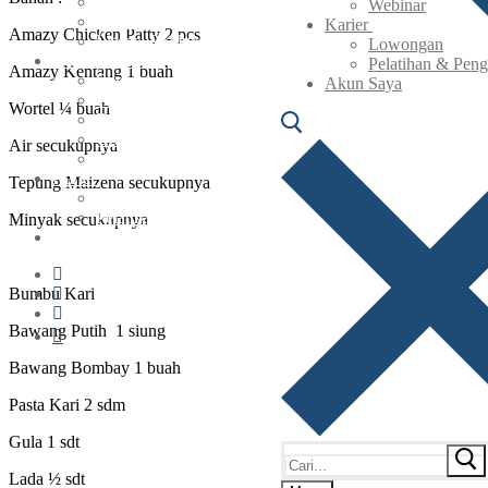
Agen & Reseller
Webinar
Maklon
Karier
Amazy Chicken Patty 2 pcs
Lisensi Produksi
Lowongan
Berita & Artikel
Pelatihan & Pen
Amazy Kentang 1 buah
Berita
Akun Saya
Artikel
Wortel ¼ buah
Resep
UMKM Naik Kelas Bersama SNI
Air secukupnya
Webinar
Karier
Tepung Maizena secukupnya
Lowongan
Pelatihan & Pengembangan
Minyak secukupnya
Akun Saya
Bumbu Kari
Bawang Putih 1 siung
Bawang Bombay 1 buah
Pasta Kari 2 sdm
Gula 1 sdt
Lada ½ sdt