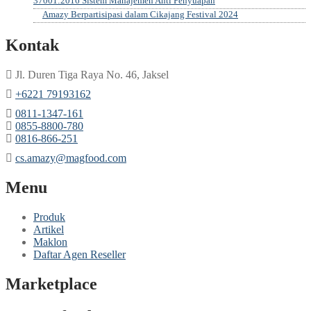
37001:2016 Sistem Manajemen Anti Penyuapan
Amazy Berpartisipasi dalam Cikajang Festival 2024
Kontak
Jl. Duren Tiga Raya No. 46, Jaksel
‎+6221 79193162
‪0811-1347-161
‪0855-8800-780
‪0816-866-251
cs.amazy@magfood.com
Menu
Produk
Artikel
Maklon
Daftar Agen Reseller
Marketplace