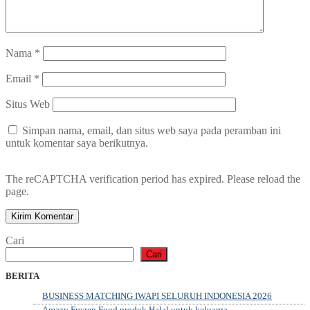
Nama
*
Email
*
Situs Web
Simpan nama, email, dan situs web saya pada peramban ini
untuk komentar saya berikutnya.
The reCAPTCHA verification period has expired. Please reload the
page.
Cari
Cari
BERITA
BUSINESS MATCHING IWAPI SELURUH INDONESIA 2026
Amazy Frozen Food produk Halal untuk keluarga