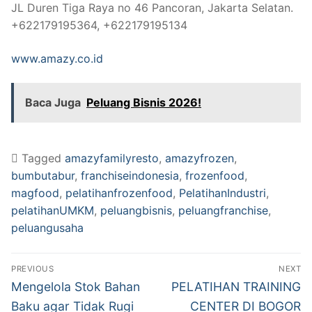
JL Duren Tiga Raya no 46 Pancoran, Jakarta Selatan.
‪+622179195364‬, ‪+622179195134‬
www.amazy.co.id
Baca Juga
Peluang Bisnis 2026!
Tagged
amazyfamilyresto
,
amazyfrozen
,
bumbutabur
,
franchiseindonesia
,
frozenfood
,
magfood
,
pelatihanfrozenfood
,
PelatihanIndustri
,
pelatihanUMKM
,
peluangbisnis
,
peluangfranchise
,
peluangusaha
PREVIOUS
NEXT
Mengelola Stok Bahan
PELATIHAN TRAINING
Baku agar Tidak Rugi
CENTER DI BOGOR