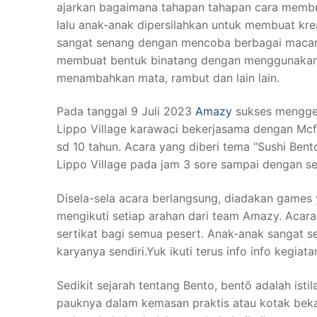
ajarkan bagaimana tahapan tahapan cara membua
lalu anak-anak dipersilahkan untuk membuat krea
sangat senang dengan mencoba berbagai macam b
membuat bentuk binatang dengan menggunakan 
menambahkan mata, rambut dan lain lain.
Pada tanggal 9 Juli 2023
Amazy
sukses menggel
Lippo Village karawaci bekerjasama dengan Mcfo
sd 10 tahun. Acara yang diberi tema “Sushi Ben
Lippo Village pada jam 3 sore sampai dengan sel
Disela-sela acara berlangsung, diadakan games
mengikuti setiap arahan dari team Amazy. Acara
sertikat bagi semua pesert. Anak-anak sangat 
karyanya sendiri.Yuk ikuti terus info info kegia
Sedikit sejarah tentang Bento, bentō adalah is
pauknya dalam kemasan praktis atau kotak bek