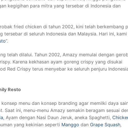
n kegigihan para mitra yang tersebar di Indonesia dan
robak fried chicken di tahun 2002, kini telah berkembang 
 tersebar di seluruh Indonesia dan Malaysia. Hari ini, kami
sto
”.
yang telah dilalui. Tahun 2002, Amazy memulai dengan gero
rispy. Karena kekhasan ayam goreng crispy yang disukai
od Red Crispy terus menyebar ke seluruh penjuru Indonesi
ily Resto
 konsep menu dan konsep branding agar memilki daya sain
tat. Saat ini, menu-menu Amazy semakin beragam sesuai de
la
, Ayam dengan Nasi Daun Jeruk, aneka Spaghetti,
Chicke
inuman yang kekinian seperti
Manggo
dan
Grape Squash
,