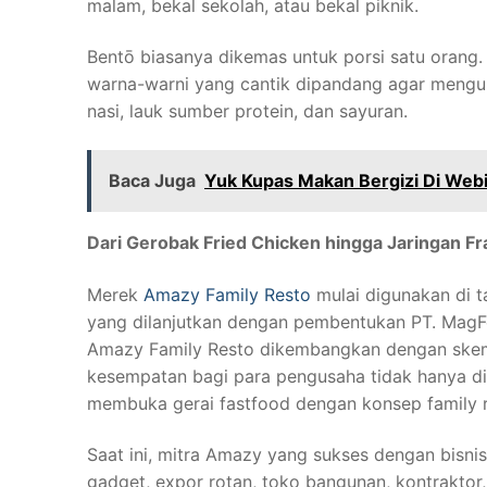
malam, bekal sekolah, atau bekal piknik.
Bentō biasanya dikemas untuk porsi satu orang. 
warna-warni yang cantik dipandang agar mengund
nasi, lauk sumber protein, dan sayuran.
Baca Juga
Yuk Kupas Makan Bergizi Di Web
Dari Gerobak Fried Chicken hingga Jaringan F
Merek
Amazy Family Resto
mulai digunakan di 
yang dilanjutkan dengan pembentukan PT. MagFo
Amazy Family Resto dikembangkan dengan skema
kesempatan bagi para pengusaha tidak hanya di s
membuka gerai fastfood dengan konsep family r
Saat ini, mitra Amazy yang sukses dengan bisnis
gadget, expor rotan, toko bangunan, kontrakto