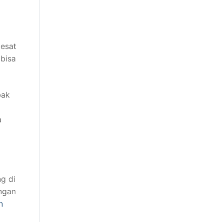
pesat
 bisa
bak
a
g di
ngan
n