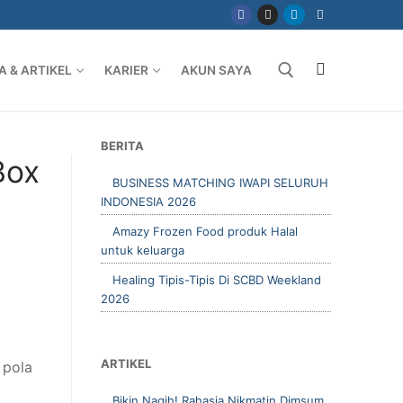
NGAN TEMA MENGHIAS SUSHI BENTO
A & ARTIKEL
KARIER
AKUN SAYA
Cari
CARI
BERITA
Box
BUSINESS MATCHING IWAPI SELURUH
INDONESIA 2026
Amazy Frozen Food produk Halal
untuk keluarga
Healing Tipis-Tipis Di SCBD Weekland
2026
ARTIKEL
 pola
Bikin Nagih! Rahasia Nikmatin Dimsum