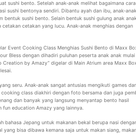
t sushi bento. Setelah anak-anak melihat bagaimana cara
si sushi bentonya sendiri. Dibantu ayah dan ibu, anak-ana
entuk sushi bento. Selain bentuk sushi gulung anak anak
cetakan cetakan yang lucu. Anak-anak menghias dengan
ar Event Cooking Class Menghias Sushi Bento di Maxx Bo
ur Bless dengan dihadiri puluhan peserta anak anak mulai 
to Creation by Amazy” digelar di Main Atrium area Maxx Bo
esai.
 yang seru. Anak-anak sangat antusias mengikuti games da
 cooking class diakhiri dengan foto bersama dan juga pem
senang dan banyak yang langsung menyantap bento hasil
tan fun education Amazy yang lainnya.
tilah bahasa Jepang untuk makanan bekal berupa nasi dengan
al yang bisa dibawa kemana saja untuk makan siang, maka