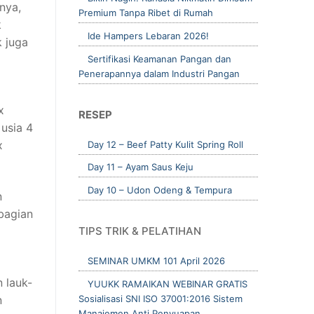
nya,
Premium Tanpa Ribet di Rumah
k
Ide Hampers Lebaran 2026!
 juga
Sertifikasi Keamanan Pangan dan
Penerapannya dalam Industri Pangan
x
RESEP
usia 4
x
Day 12 – Beef Patty Kulit Spring Roll
Day 11 – Ayam Saus Keju
Day 10 – Udon Odeng & Tempura
n
bagian
TIPS TRIK & PELATIHAN
SEMINAR UMKM 101 April 2026
 lauk-
YUUKK RAMAIKAN WEBINAR GRATIS
n
Sosialisasi SNI ISO 37001:2016 Sistem
Manajemen Anti Penyuapan