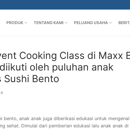
 MAXX BOX LIPPO VILLAGE KARAWACI DIIKUTI OLEH PULUHAN ANAK DE
PRODUK
TENTANG KAMI
PELUANG USAHA
BERIT
ent Cooking Class di Maxx 
diikuti oleh puluhan anak
 Sushi Bento
AR
i bento, anak anak juga diberikasi edukasi untuk mengenal
g sehat. Dimulai dari pemberian edukasi lalu anak anak di