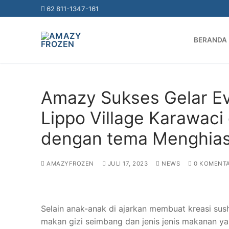
62 811-1347-161
HOME
AMAZY SUKSES GELAR EVENT COOKING CLASS DI
BERANDA
Amazy Sukses Gelar Ev
Lippo Village Karawaci 
dengan tema Menghias
AMAZYFROZEN
JULI 17, 2023
NEWS
0 KOMENT
Selain anak-anak di ajarkan membuat kreasi sush
makan gizi seimbang dan jenis jenis makanan yan