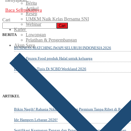
menyajikan…
Berita
Artikel
Baca Selengkapnya
Resep
UMKM Naik Kelas Bersama SNI
Cari
Webinar
Cari
Karier
Lowongan
BERITA
Pelatihan & Pengembangan
Akun Saya
BUSINESS MATCHING IWAPI SELURUH INDONESIA 2026
Amazy Frozen Food produk Halal untuk keluarga
Healing Tipis-Tipis Di SCBD Weekland 2026
ARTIKEL
Bikin Nagih! Rahasia Nikmatin Dimsum Premium Tanpa Ribet di Rumah
Ide Hampers Lebaran 2026!
Sertifikasi Keamanan Pangan dan Penerapannya dalam Industri Pangan