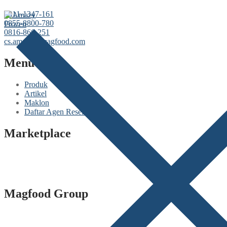
‪0811-1347-161
‪0855-8800-780
‪0816-866-251
cs.amazy@magfood.com
Menu
Produk
Artikel
Maklon
Daftar Agen Reseller
Marketplace
Magfood Group