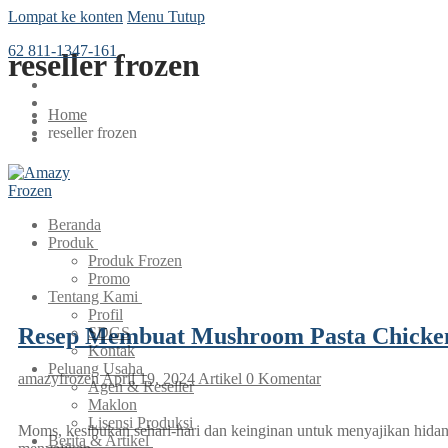
Lompat ke konten
Menu
Tutup
62 811-1347-161
reseller frozen
Home
reseller frozen
Beranda
Produk
Produk Frozen
Promo
Tentang Kami
Profil
Resep Membuat Mushroom Pasta Chicken
SDGS
Kontak
Peluang Usaha
amazyfrozen
April 19, 2024
Artikel
0 Komentar
Agen & Reseller
Maklon
Lisensi Produksi
Moms, kesibukan sehari-hari dan keinginan untuk menyajikan hidang
Berita & Artikel