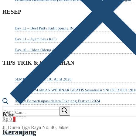
RESEP
Day 12 – Beef Patty Kulit Spring Roll
Day 11 – Ayam Saus Keju
Day 10 – Udon Odeng & Tempura
TIPS TRIK & PELATIHAN
SEMINAR UMKM 101 April 2026
YUUKK RAMAIKAN WEBINAR GRATIS Sosialisasi SNI ISO 37001:2016 
Amazy Berpartisipasi dalam Cikajang Festival 2024
Cari:
Kontak
Rp
0
0
Jl. Duren Tiga Raya No. 46, Jaksel
Keranjang
‎+6221 79193162