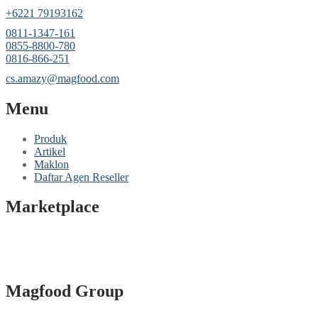
‎+6221 79193162
‪0811-1347-161
‪0855-8800-780
‪0816-866-251
cs.amazy@magfood.com
Menu
Produk
Artikel
Maklon
Daftar Agen Reseller
Marketplace
Magfood Group