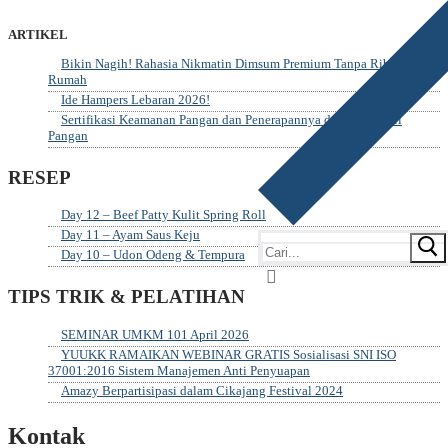
ARTIKEL
Bikin Nagih! Rahasia Nikmatin Dimsum Premium Tanpa Ribet di
Rumah
Ide Hampers Lebaran 2026!
Sertifikasi Keamanan Pangan dan Penerapannya dalam Industri
Pangan
RESEP
Day 12 – Beef Patty Kulit Spring Roll
Day 11 – Ayam Saus Keju
Day 10 – Udon Odeng & Tempura
TIPS TRIK & PELATIHAN
SEMINAR UMKM 101 April 2026
YUUKK RAMAIKAN WEBINAR GRATIS Sosialisasi SNI ISO
37001:2016 Sistem Manajemen Anti Penyuapan
Amazy Berpartisipasi dalam Cikajang Festival 2024
Kontak