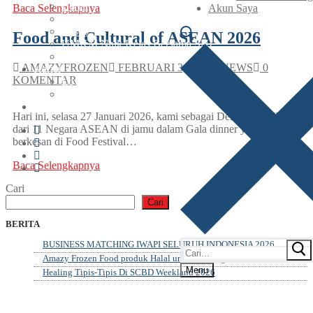
Berita
Baca Selengkapnya
Akun Saya
Artikel
Resep
Food and Cultural of ASEAN 2026
UMKM Naik Kelas Bersama SNI
Webinar
AMAZYFROZEN
FEBRUARI 3, 2026
NEWS
0
Karier
KOMENTAR
Lowongan
Pelatihan & Pengembangan
Akun Saya
Hari ini, selasa 27 Januari 2026, kami sebagai Delegasi AWEN
dari 11 Negara ASEAN di jamu dalam Gala dinner yang sangat
berkesan di Food Festival…
Baca Selengkapnya
Cari
Cari
BERITA
BUSINESS MATCHING IWAPI SELURUH INDONESIA 2026
Amazy Frozen Food produk Halal untuk keluarga
Menu
Healing Tipis-Tipis Di SCBD Weekland 2026