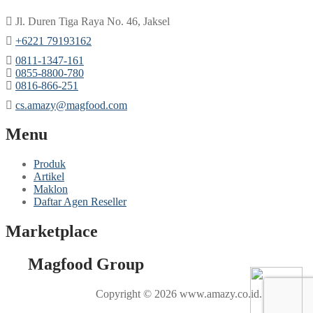
Jl. Duren Tiga Raya No. 46, Jaksel
‎+6221 79193162
‪0811-1347-161
‪0855-8800-780
‪0816-866-251
cs.amazy@magfood.com
Menu
Produk
Artikel
Maklon
Daftar Agen Reseller
Marketplace
Magfood Group
Copyright © 2026 www.amazy.co.id.