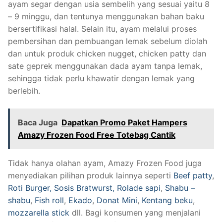
ayam segar dengan usia sembelih yang sesuai yaitu 8
– 9 minggu, dan tentunya menggunakan bahan baku
bersertifikasi halal. Selain itu, ayam melalui proses
pembersihan dan pembuangan lemak sebelum diolah
dan untuk produk chicken nugget, chicken patty dan
sate geprek menggunakan dada ayam tanpa lemak,
sehingga tidak perlu khawatir dengan lemak yang
berlebih.
Baca Juga
Dapatkan Promo Paket Hampers
Amazy Frozen Food Free Totebag Cantik
Tidak hanya olahan ayam, Amazy Frozen Food juga
menyediakan pilihan produk lainnya seperti
Beef patty
,
Roti Burger,
Sosis Bratwurst,
Rolade sapi
,
Shabu –
shabu
,
Fish roll
,
Ekado
,
Donat Mini
,
Kentang beku
,
mozzarella stick
dll. Bagi konsumen yang menjalani