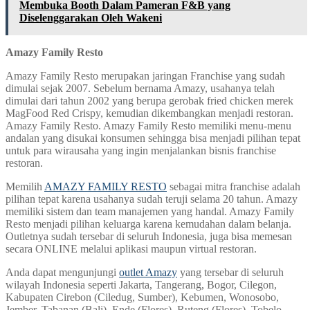
Membuka Booth Dalam Pameran F&B yang
Diselenggarakan Oleh Wakeni
Amazy Family Resto
Amazy Family Resto merupakan jaringan Franchise yang sudah
dimulai sejak 2007. Sebelum bernama Amazy, usahanya telah
dimulai dari tahun 2002 yang berupa gerobak fried chicken merek
MagFood Red Crispy, kemudian dikembangkan menjadi restoran.
Amazy Family Resto. Amazy Family Resto memiliki menu-menu
andalan yang disukai konsumen sehingga bisa menjadi pilihan tepat
untuk para wirausaha yang ingin menjalankan bisnis franchise
restoran.
Memilih
AMAZY FAMILY RESTO
sebagai mitra franchise adalah
pilihan tepat karena usahanya sudah teruji selama 20 tahun. Amazy
memiliki sistem dan team manajemen yang handal. Amazy Family
Resto menjadi pilihan keluarga karena kemudahan dalam belanja.
Outletnya sudah tersebar di seluruh Indonesia, juga bisa memesan
secara ONLINE melalui aplikasi maupun virtual restoran.
Anda dapat mengunjungi
outlet Amazy
yang tersebar di seluruh
wilayah Indonesia seperti Jakarta, Tangerang, Bogor, Cilegon,
Kabupaten Cirebon (Ciledug, Sumber), Kebumen, Wonosobo,
Jember, Tabanan (Bali), Ende (Flores), Ruteng (Flores), Tobelo