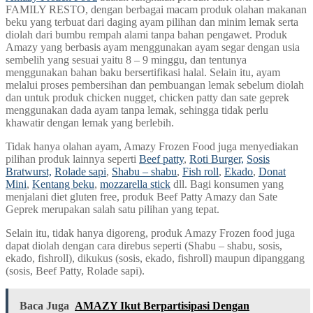
FAMILY RESTO, dengan berbagai macam produk olahan makanan
beku yang terbuat dari daging ayam pilihan dan minim lemak serta
diolah dari bumbu rempah alami tanpa bahan pengawet. Produk
Amazy yang berbasis ayam menggunakan ayam segar dengan usia
sembelih yang sesuai yaitu 8 – 9 minggu, dan tentunya
menggunakan bahan baku bersertifikasi halal. Selain itu, ayam
melalui proses pembersihan dan pembuangan lemak sebelum diolah
dan untuk produk chicken nugget, chicken patty dan sate geprek
menggunakan dada ayam tanpa lemak, sehingga tidak perlu
khawatir dengan lemak yang berlebih.
Tidak hanya olahan ayam, Amazy Frozen Food juga menyediakan
pilihan produk lainnya seperti
Beef patty
,
Roti Burger,
Sosis
Bratwurst,
Rolade sapi
,
Shabu – shabu
,
Fish roll
,
Ekado
,
Donat
Mini
,
Kentang beku
,
mozzarella stick
dll. Bagi konsumen yang
menjalani diet gluten free, produk Beef Patty Amazy dan Sate
Geprek merupakan salah satu pilihan yang tepat.
Selain itu, tidak hanya digoreng, produk Amazy Frozen food juga
dapat diolah dengan cara direbus seperti (Shabu – shabu, sosis,
ekado, fishroll), dikukus (sosis, ekado, fishroll) maupun dipanggang
(sosis, Beef Patty, Rolade sapi).
Baca Juga
AMAZY Ikut Berpartisipasi Dengan