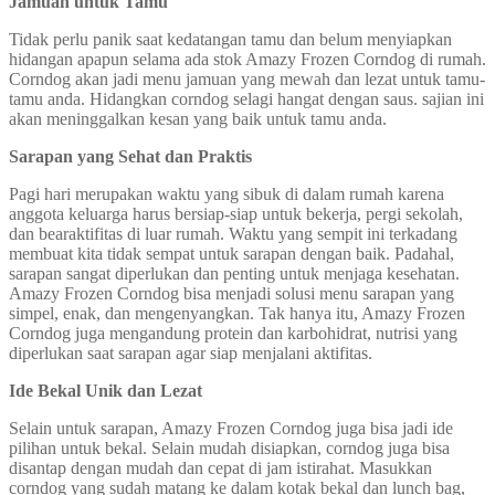
Jamuan untuk Tamu
Tidak perlu panik saat kedatangan tamu dan belum menyiapkan
hidangan apapun selama ada stok Amazy Frozen Corndog di rumah.
Corndog akan jadi menu jamuan yang mewah dan lezat untuk tamu-
tamu anda. Hidangkan corndog selagi hangat dengan saus. sajian ini
akan meninggalkan kesan yang baik untuk tamu anda.
Sarapan yang Sehat dan Praktis
Pagi hari merupakan waktu yang sibuk di dalam rumah karena
anggota keluarga harus bersiap-siap untuk bekerja, pergi sekolah,
dan bearaktifitas di luar rumah. Waktu yang sempit ini terkadang
membuat kita tidak sempat untuk sarapan dengan baik. Padahal,
sarapan sangat diperlukan dan penting untuk menjaga kesehatan.
Amazy Frozen Corndog bisa menjadi solusi menu sarapan yang
simpel, enak, dan mengenyangkan. Tak hanya itu, Amazy Frozen
Corndog juga mengandung protein dan karbohidrat, nutrisi yang
diperlukan saat sarapan agar siap menjalani aktifitas.
Ide Bekal Unik dan Lezat
Selain untuk sarapan, Amazy Frozen Corndog juga bisa jadi ide
pilihan untuk bekal. Selain mudah disiapkan, corndog juga bisa
disantap dengan mudah dan cepat di jam istirahat. Masukkan
corndog yang sudah matang ke dalam kotak bekal dan lunch bag,