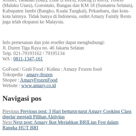
(Maluku Utara), Gorontalo, Bangau dan KM 18 (Sumatera Selatan),
Kabupaten Jambi (Bangko, Kuala Tungkal), Pekanbaru, dan kota-
kota lainnya. Tidak hanya di Indonesia, outlet Amazy Family Resto
juga telah ekspansi ke Malaysia.
Info pemesanan dan join reseller dapat menghubungi:
Jl. Duren Tiga Raya no. 46 Jakarta Selatan
Telp. 021-79193162 / 79195134
WA :
0811-1347-161
GoFood / Grab Food / Kulina : Amazy Frozen food
Tokopedia :
amazy-frozen
Shopee :
AmazyFrozenFood
Website :
www.amazy.co.id
Navigasi pos
Previous
Previous post:
3 Hari berturut-turut Amazy Cooking Class
digelar menjadi Pilihan Aktivitas
Next
Next post:
Amazy Ikut Meriahkan BRILian Fest dalam
Rangka HUT BRI