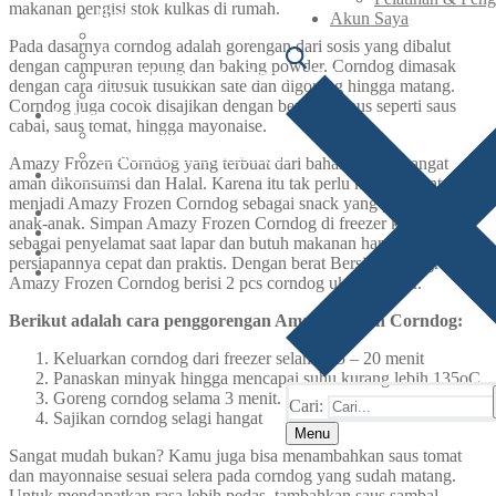
makanan pengisi stok kulkas di rumah.
Berita
Akun Saya
Artikel
Pada dasarnya corndog adalah gorengan dari sosis yang dibalut
Resep
dengan campuran tepung dan baking powder. Corndog dimasak
UMKM Naik Kelas Bersama SNI
dengan cara ditusuk tusukkan sate dan digoreng hingga matang.
Webinar
Corndog juga cocok disajikan dengan berbagai saus seperti saus
Karier
cabai, saus tomat, hingga mayonaise.
Lowongan
Pelatihan & Pengembangan
Amazy Frozen Corndog yang terbuat dari bahan pilihan sangat
Akun Saya
aman dikonsumsi dan Halal. Karena itu tak perlu khawatir untuk
menjadi Amazy Frozen Corndog sebagai snack yang pasti disukai
anak-anak. Simpan Amazy Frozen Corndog di freezer kulkas
sebagai penyelamat saat lapar dan butuh makanan hangat yang
persiapannya cepat dan praktis. Dengan berat Bersih ± 175 gram,
Amazy Frozen Corndog berisi 2 pcs corndog ukuran besar.
Berikut adalah cara penggorengan Amazy Frozen Corndog:
Keluarkan corndog dari freezer selama 15 – 20 menit
Panaskan minyak hingga mencapai suhu kurang lebih 135oC
Goreng corndog selama 3 menit.
Cari:
Sajikan corndog selagi hangat
Menu
Sangat mudah bukan? Kamu juga bisa menambahkan saus tomat
dan mayonnaise sesuai selera pada corndog yang sudah matang.
Untuk mendapatkan rasa lebih pedas, tambahkan saus sambal