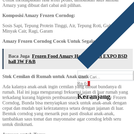
Amazy yang dibuat dari cabai asli pilihan.
Komposisi Amazy Frozen Corndog:
Sosis Sapi, Tepung Protein Tinggi, Air, Tepung Roti, Gula Pasir,
Minyak Cair, Ragi, Garam
Amazy Frozen Corndog Cocok Untuk Segala Suasana
Baca Juga
Frozen Food Amazy Hadir Di TEI EXPO BSD
hall 3W F&B
Stok Cemilan di Rumah untuk Anak-anak
Cari:
Rp
0
0
Ada kalanya anak-anak ingin cemilan yang dibuat bundanya di
rumah. Hal ini juga mengurangi frekuensi jajan di luar rumah yang
Keranjang
terkadang kurang higienis pembuatannya. Dengan Amazy Frozen
Corndog, Bunda bisa menyiapkan snack untuk anak-anak dengan
cepat dan mudah tapi kelezatannya setara dengan jajanan di luar.
Bentuk corndog yang menarik pun pasti disukai anak-anak,
tambahkan saus tomat dan mayonnaise agar corndog lebih seru
untuk dinikmati.