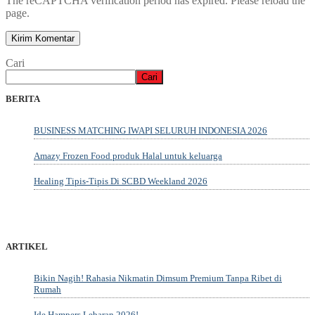
The reCAPTCHA verification period has expired. Please reload the
page.
Cari
Cari
BERITA
BUSINESS MATCHING IWAPI SELURUH INDONESIA 2026
Amazy Frozen Food produk Halal untuk keluarga
Healing Tipis-Tipis Di SCBD Weekland 2026
ARTIKEL
Bikin Nagih! Rahasia Nikmatin Dimsum Premium Tanpa Ribet di
Rumah
Ide Hampers Lebaran 2026!