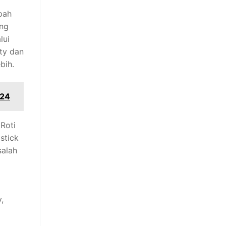
pah
ang
lui
ty dan
bih.
024
Roti
stick
salah
,