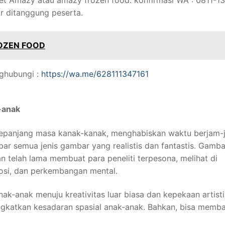
ir ditanggung peserta.
OZEN FOOD
nghubungi :
https://wa.me/628111347161
-anak
n sepanjang masa kanak-kanak, menghabiskan waktu berjam-
r semua jenis gambar yang realistis dan fantastis. Gamba
an telah lama membuat para peneliti terpesona, melihat di
osi, dan perkembangan mental.
nak-anak menuju kreativitas luar biasa dan kepekaan artist
katkan kesadaran spasial anak-anak. Bahkan, bisa memb