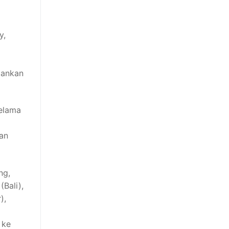
y,
lankan
selama
san
ng,
Bali),
),
 ke