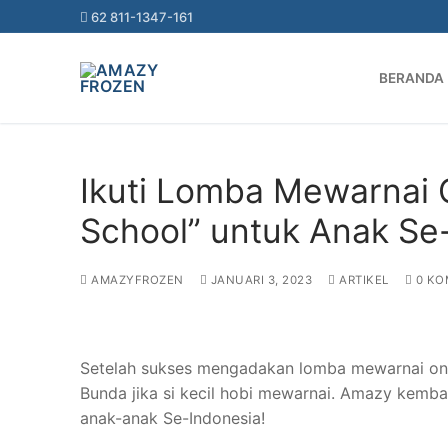
62 811-1347-161
HOME
IKUTI LOMBA MEWARNAI ONLINE DENGAN TEMA 
BERANDA
Ikuti Lomba Mewarnai 
School” untuk Anak Se
AMAZYFROZEN
JANUARI 3, 2023
ARTIKEL
0 KO
Setelah sukses mengadakan lomba mewarnai onli
Bunda jika si kecil hobi mewarnai. Amazy kemba
anak-anak Se-Indonesia!