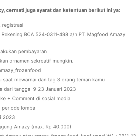
cermati juga syarat dan ketentuan berikut ini ya:
 registrasi
 ke Rekening BCA 524-0311-498 a/n PT. Magfood Amazy
elakukan pembayaran
an ornamen sekreatif mungkin.
@amazy_frozenfood
mu saat mewarnai dan tag 3 orang teman kamu
a dari tanggal 9-23 Januari 2023
 Like + Comment di sosial media
a periode lomba
i 2023
ggung Amazy (max. Rp 40.000)
et Amazy atau amazy frozen food. konfirmasi WA : 0811-1