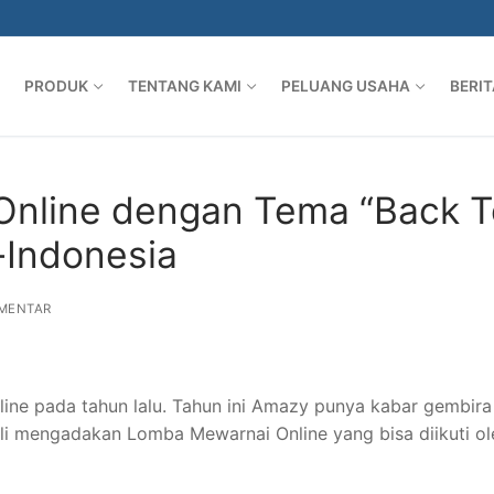
“BACK TO SCHOOL” UNTUK ANAK SE-INDONESIA
PRODUK
TENTANG KAMI
PELUANG USAHA
BERIT
Online dengan Tema “Back T
-Indonesia
MENTAR
ne pada tahun lalu. Tahun ini Amazy punya kabar gembira
li mengadakan Lomba Mewarnai Online yang bisa diikuti ol