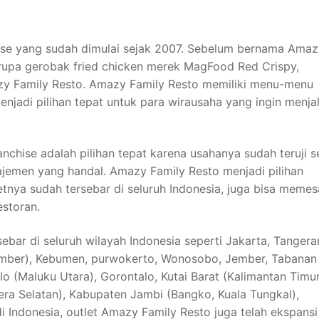
se yang sudah dimulai sejak 2007. Sebelum bernama Amaz
erupa gerobak fried chicken merek MagFood Red Crispy,
y Family Resto. Amazy Family Resto memiliki menu-menu
njadi pilihan tepat untuk para wirausaha yang ingin menja
chise adalah pilihan tepat karena usahanya sudah teruji 
jemen yang handal. Amazy Family Resto menjadi pilihan
tnya sudah tersebar di seluruh Indonesia, juga bisa meme
estoran.
ebar di seluruh wilayah Indonesia seperti Jakarta, Tangera
umber), Kebumen, purwokerto, Wonosobo, Jember, Tabanan (
lo (Maluku Utara), Gorontalo, Kutai Barat (Kalimantan Timur
ra Selatan), Kabupaten Jambi (Bangko, Kuala Tungkal),
i Indonesia, outlet Amazy Family Resto juga telah ekspansi