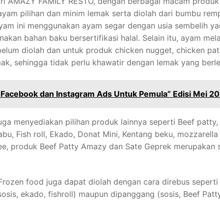
ari AMAZY FAMILY RESTO, dengan berbagai macam produk
ayam pilihan dan minim lemak serta diolah dari bumbu rem
ayam ini menggunakan ayam segar dengan usia sembelih y
kan bahan baku bersertifikasi halal. Selain itu, ayam mela
lum diolah dan untuk produk chicken nugget, chicken pat
, sehingga tidak perlu khawatir dengan lemak yang berle
 Facebook dan Instagram Ads Untuk Pemula” Edisi Mei 2
a menyediakan pilihan produk lainnya seperti Beef patty, 
abu, Fish roll, Ekado, Donat Mini, Kentang beku, mozzarella 
free, produk Beef Patty Amazy dan Sate Geprek merupakan 
Frozen food juga dapat diolah dengan cara direbus seperti
(sosis, ekado, fishroll) maupun dipanggang (sosis, Beef Patty