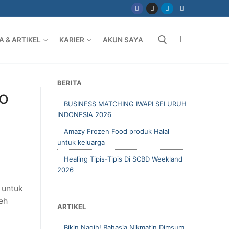
A & ARTIKEL
KARIER
AKUN SAYA
Cari
CARI
BERITA
o
BUSINESS MATCHING IWAPI SELURUH
INDONESIA 2026
Amazy Frozen Food produk Halal
untuk keluarga
Healing Tipis-Tipis Di SCBD Weekland
2026
 untuk
eh
ARTIKEL
Bikin Nagih! Rahasia Nikmatin Dimsum