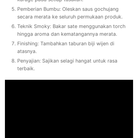
Pemberian Bumbu: Oleskan saus gochujang
secara merata ke seluruh permukaan produk.
Teknik Smoky: Bakar sate menggunakan torch
hingga aroma dan kematangannya merata.
Finishing: Tambahkan taburan biji wijen di
atasnya.
Penyajian: Sajikan selagi hangat untuk rasa
terbaik.