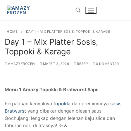
HOME
DAY 1 – MIX PLATTER SOSIS, TOPPOKI & KARAGE
Day 1 – Mix Platter Sosis,
Toppoki & Karage
AMAZYFROZEN
MARET 2, 2026
RESEP
0 KOMENTAR
Menu 1 Amazy Topokki & Bratwurst Sapi:
Perpaduan kenyalnya
topokki
dan premiumnya
sosis
Bratwurst
yang dibakar dengan olesan saus
Gochujang, lengkap dengan lelehan keju slice dan
taburan nori di atasnya! 🧀🔥