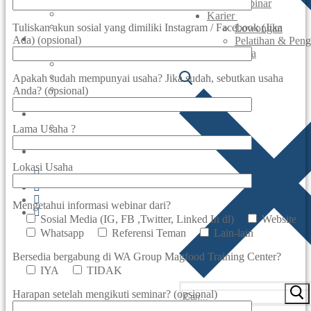
Agen & Reseller
Webinar
Maklon
Karier
Lisensi Produksi
Tuliskan akun sosial yang dimiliki Instagram / Facebook (Jika
Lowongan
Berita & Artikel
Ada) (opsional)
Pelatihan & Pen
Berita
Akun Saya
Artikel
Resep
Apakah sudah mempunyai usaha? Jika sudah, sebutkan usaha
UMKM Naik Kelas Bersama SNI
Anda? (opsional)
Webinar
Karier
Lowongan
Lama Usaha ?
Pelatihan & Pengembangan
Akun Saya
Lokasi Usaha
Mengetahui informasi webinar dari?
Sosial Media (IG, FB ,Twitter, Linked In dl)
Website
Whatsapp
Referensi Teman
Lain-lain
Bersedia bergabung di WA Group Magfood Training Center?
IYA
TIDAK
Harapan setelah mengikuti seminar? (opsional)