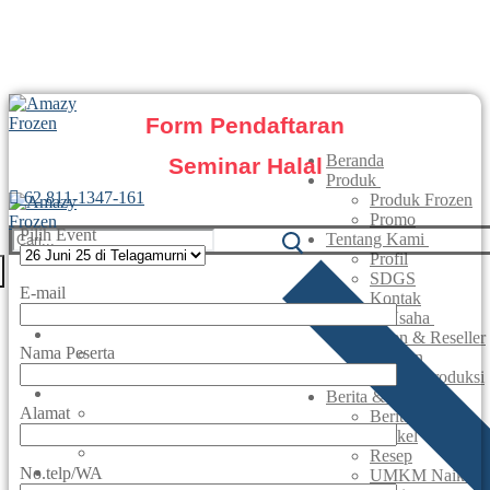
Form Pendaftaran
Beranda
Seminar Halal
Produk
62 811-1347-161
Produk Frozen
Promo
Pilih Event
Tentang Kami
Profil
SDGS
E-mail
Kontak
Beranda
Peluang Usaha
Produk
Agen & Reseller
Nama Peserta
Produk Frozen
Maklon
Promo
Lisensi Produksi
Tentang Kami
Berita & Artikel
Alamat
Profil
Berita
SDGS
Artikel
Kontak
Resep
Peluang Usaha
No.telp/WA
UMKM Naik Kel